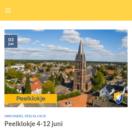
Ga
naar
inhoud
03
jun
INWONERS
,
PEELKLOKJE
Peelklokje 4-12 juni