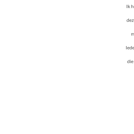
Ik h
dez
m
Iede
die