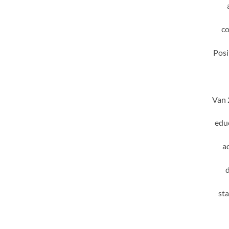
co
Posi
Van 
educ
a
d
sta