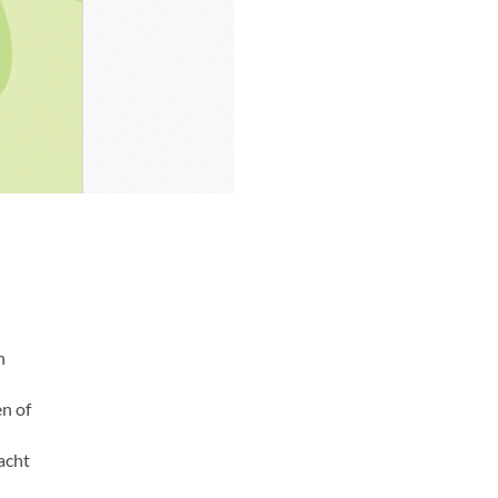
n
n of
acht