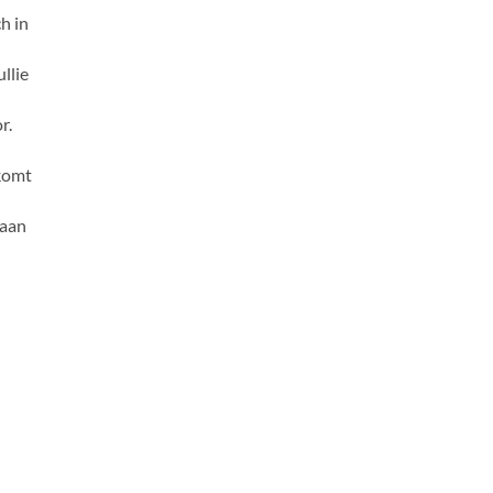
ch in
llie
r.
 komt
 aan