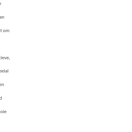
e
van
lt om
ieve,
eelal
en
ld
ooie