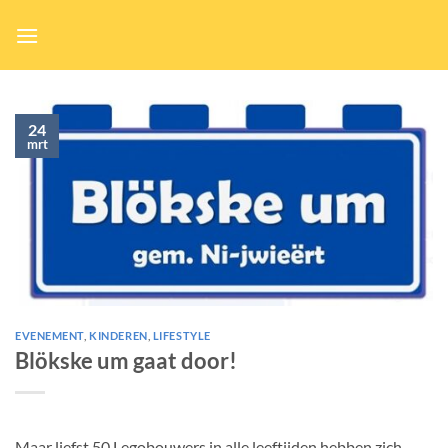
Ga
naar
inhoud
24
mrt
EVENEMENT
,
KINDEREN
,
LIFESTYLE
Blökske um gaat door!
Maar liefst 50 Legobouwers in alle leeftijden hebben zich