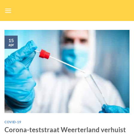
Ga
naar
inhoud
15
apr
COVID-19
Corona-teststraat Weerterland verhuist