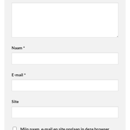
Naam
*
E-mail
*
Site
Mijn naam, e-mail en site opslaan in deze browser