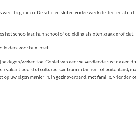
s weer begonnen. De scholen sloten vorige week de deuren al en he
es het schooljaar, hun school of opleiding afsloten graag proficiat.
lleiders voor hun inzet.
fijne dagen/weken toe. Geniet van een welverdiende rust na een dru
r een vakantieoord of cultureel centrum in binnen- of buitenland, ma
et op uw eigen manier in, in gezinsverband, met familie, vrienden