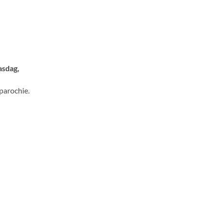
asdag,
 parochie.