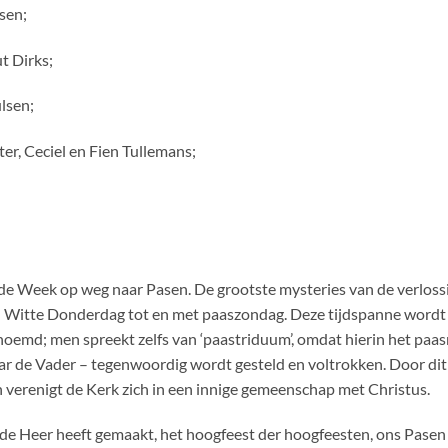
lsen;
t Dirks;
ulsen;
ter, Ceciel en Fien Tullemans;
e Week op weg naar Pasen. De grootste mysteries van de verlossi
an Witte Donderdag tot en met paaszondag. Deze tijdspanne wordt 
oemd; men spreekt zelfs van ‘paastriduum’, omdat hierin het paas
ar de Vader – tegenwoordig wordt gesteld en voltrokken. Door dit 
 verenigt de Kerk zich in een innige gemeenschap met Christus.
e de Heer heeft gemaakt, het hoogfeest der hoogfeesten, ons Pasen 