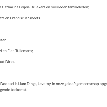
tharina Loijen-Bruekers en overleden familieleden;
 en Franciscus Smeets.
lsen
;
el en Fien Tullemans;
ut Dirks.
. Doopsel is Liam Dings, Leveroy, in onze geloofsgemeenschap o
zegende toekomst.