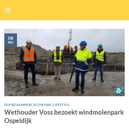
Ga
naar
inhoud
08
dec
DUURZAAMHEID
,
ECONOMIE
,
LIFESTYLE
Wethouder Voss bezoekt windmolenpark
Ospeldijk