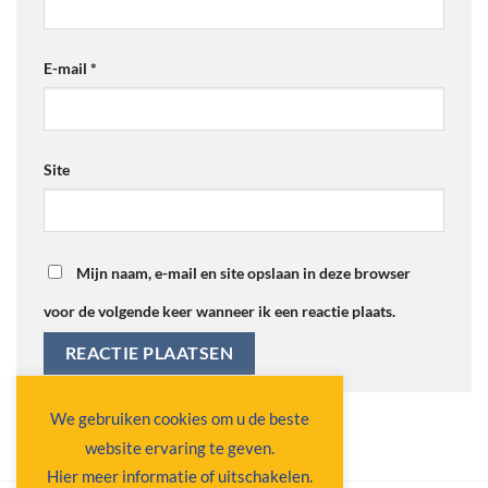
E-mail
*
Site
Mijn naam, e-mail en site opslaan in deze browser
voor de volgende keer wanneer ik een reactie plaats.
Alternative:
We gebruiken cookies om u de beste
website ervaring te geven.
Hier meer informatie of uitschakelen.