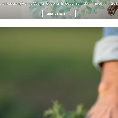
ura Maessen) Helma Veugen Geboren in Ospel, schildert al meer dan 20 jaar
LEES VERDER
→