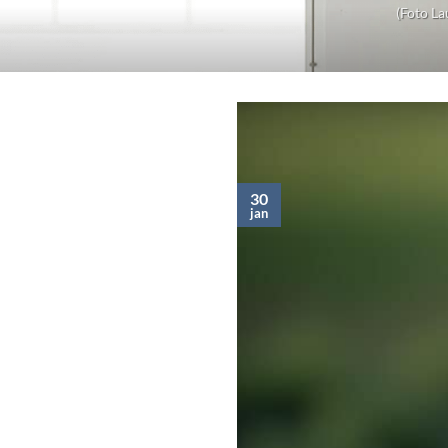
(Foto La
30
jan