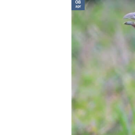
08
apr