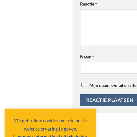
Reactie
*
Naam
*
Mijn naam, e-mail en site
We gebruiken cookies om u de beste
website ervaring te geven.
Hier meer informatie of uitschakelen.