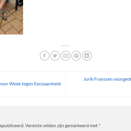
Jorik Franssen voorgedr
 voor Week tegen Eenzaamheid
gepubliceerd.
Vereiste velden zijn gemarkeerd met
*