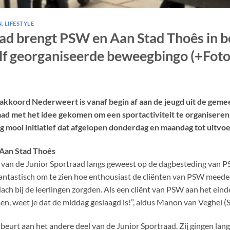
N
,
LIFESTYLE
aad brengt PSW en Aan Stad Thoês in 
lf georganiseerde beweegbingo (+Foto
ortakkoord Nederweert is vanaf begin af aan de jeugd uit de ge
raad met het idee gekomen om een sportactiviteit te organiser
 mooi initiatief dat afgelopen donderdag en maandag tot uitvoe
Aan Stad Thoês
el van de Junior Sportraad langs geweest op de dagbesteding va
fantastisch om te zien hoe enthousiast de cliënten van PSW meede
lach bij de leerlingen zorgden. Als een cliënt van PSW aan het ein
n, weet je dat de middag geslaagd is!”, aldus Manon van Veghel (
beurt aan het andere deel van de Junior Sportraad. Zij gingen la