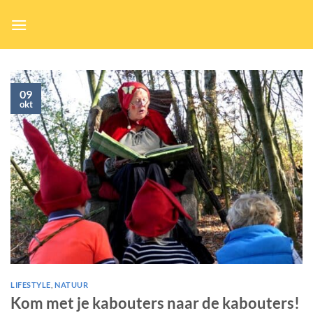
Ga
naar
inhoud
09
okt
LIFESTYLE
,
NATUUR
Kom met je kabouters naar de kabouters!