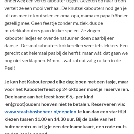
onderweg een vertelkabouter tegen. Gezeten op haar troon
vertelt ze een mooi verhaal. De knutselkabouters nodigen je
uit om mee te knutselen en oma, opa, mama en papa fröbelen
gezellig mee. Geen feestje zonder muziek, dus de
muziekkabouters gaan lekker spelen. Ze zingen
kabouterliedjes en over de natuur en doen daarbij een
dansje. De smulkabouters kokkerellen weer iets lekkers. Een
gerecht dat helemaal pas bij de herfst, maar wát, dat gaan we
nog niet verklappen. Mmm… wat zal dat zalig ruiken in de
Peel!
Je kan het Kabouterpad elke dag lopen met een tasje, maar
voor het Kabouterfeest op 24 oktober moet je reserveren.
Deelname aan het feest kost € 6,- per kind
en(groot)ouders hoeven niet te betalen. Reserveren via:
www.staatsbosbeheer.nl/depelen
Je kan dan een starttijd
kiezen tussen 11.00 en 14.30 uur. Bij de balie van het
buitencentrum krijg je een deelnamekaart, een rode muts
en dan kan je op pad.