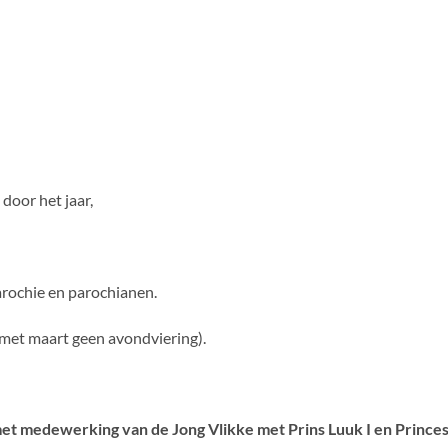
.
door het jaar,
ochie en parochianen.
 met maart geen avondviering).
met medewerking van de Jong Vlikke met Prins Luuk I en Prince