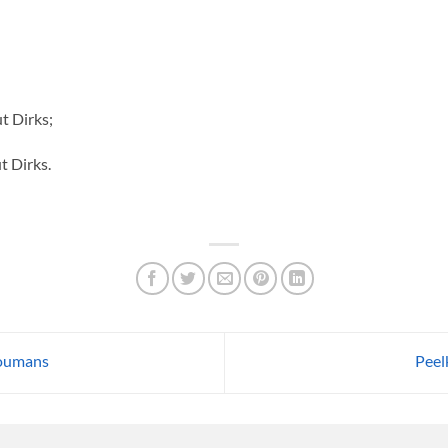
ut Dirks;
t Dirks.
Koumans
Peel