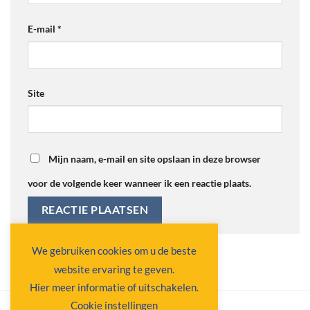
E-mail
*
Site
Mijn naam, e-mail en site opslaan in deze browser
voor de volgende keer wanneer ik een reactie plaats.
Alternative:
We gebruiken cookies om u de beste
website ervaring te geven.
Hier meer informatie of uitschakelen.
Cookie instellingen