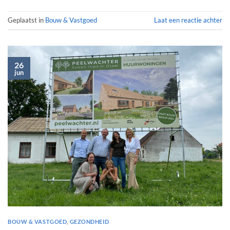
Geplaatst in
Bouw & Vastgoed
Laat een reactie achter
26
jun
BOUW & VASTGOED
,
GEZONDHEID