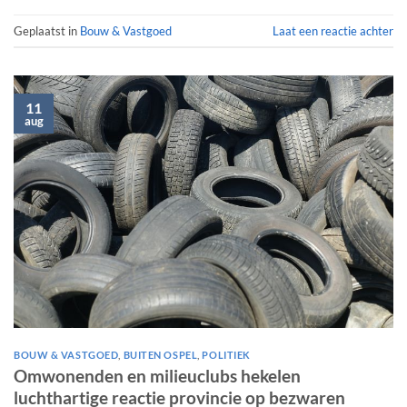
Geplaatst in
Bouw & Vastgoed
Laat een reactie achter
11
aug
BOUW & VASTGOED
,
BUITEN OSPEL
,
POLITIEK
Omwonenden en milieuclubs hekelen
luchthartige reactie provincie op bezwaren