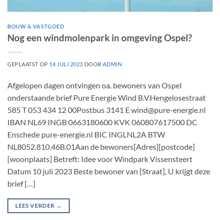
BOUW & VASTGOED
Nog een windmolenpark in omgeving Ospel?
GEPLAATST OP
14 JULI 2023
DOOR
ADMIN
Afgelopen dagen ontvingen oa. bewoners van Ospel
onderstaande brief Pure Energie Wind B.V.Hengelosestraat
585 T 053 434 12 00Postbus 3141 E wind@pure-energie.nl
IBAN NL69 INGB 0663180600 KVK 060807617500 DC
Enschede pure-energie.nl BIC INGLNL2A BTW
NL8052.810.46B.01Aan de bewoners[Adres][postcode]
[woonplaats] Betreft: Idee voor Windpark Vissensteert
Datum 10 juli 2023 Beste bewoner van [Straat], U krijgt deze
brief […]
LEES VERDER
→