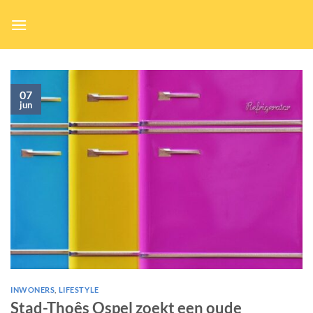
Ga
naar
inhoud
07
jun
INWONERS
,
LIFESTYLE
Stad-Thoês Ospel zoekt een oude