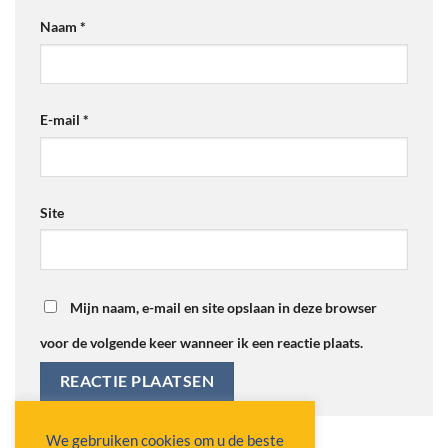
Naam
*
E-mail
*
Site
Mijn naam, e-mail en site opslaan in deze browser
voor de volgende keer wanneer ik een reactie plaats.
Alternative:
We gebruiken cookies om u de beste