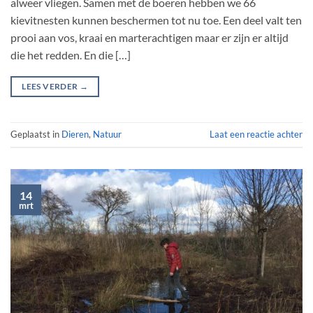
alweer vliegen. Samen met de boeren hebben we 66
kievitnesten kunnen beschermen tot nu toe. Een deel valt ten
prooi aan vos, kraai en marterachtigen maar er zijn er altijd
die het redden. En die […]
LEES VERDER
→
Geplaatst in
Dieren
,
Natuur
Laat een reactie achter
14
mrt