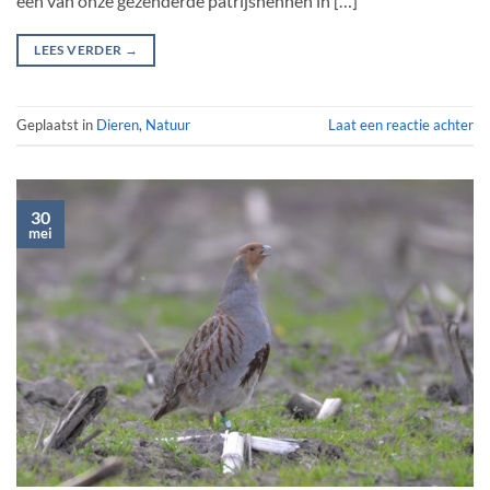
één van onze gezenderde patrijshennen in […]
LEES VERDER
→
Geplaatst in
Dieren
,
Natuur
Laat een reactie achter
30
mei