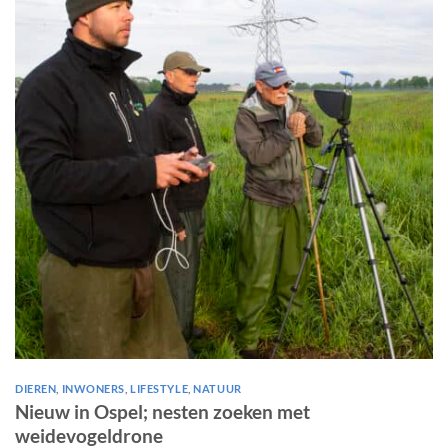
DIEREN
,
INWONERS
,
LIFESTYLE
,
NATUUR
Nieuw in Ospel; nesten zoeken met
weidevogeldrone