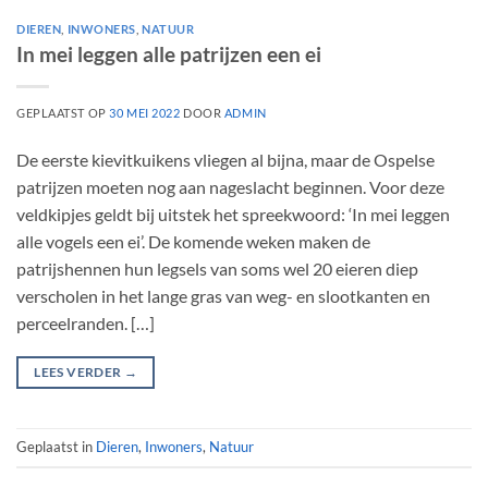
DIEREN
,
INWONERS
,
NATUUR
In mei leggen alle patrijzen een ei
GEPLAATST OP
30 MEI 2022
DOOR
ADMIN
De eerste kievitkuikens vliegen al bijna, maar de Ospelse
patrijzen moeten nog aan nageslacht beginnen. Voor deze
veldkipjes geldt bij uitstek het spreekwoord: ‘In mei leggen
alle vogels een ei’. De komende weken maken de
patrijshennen hun legsels van soms wel 20 eieren diep
verscholen in het lange gras van weg- en slootkanten en
perceelranden. […]
LEES VERDER
→
Geplaatst in
Dieren
,
Inwoners
,
Natuur