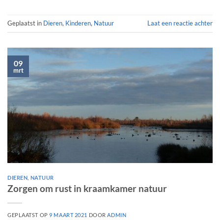
Geplaatst in
Dieren
,
Kinderen
,
Natuur
Laat een reactie achter
09
mrt
DIEREN
,
NATUUR
Zorgen om rust in kraamkamer natuur
GEPLAATST OP
9 MAART 2021
DOOR
ADMIN