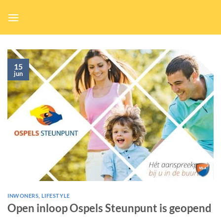
Ga
naar
inhoud
15
jun
INWONERS
,
LIFESTYLE
Open inloop Ospels Steunpunt is geopend