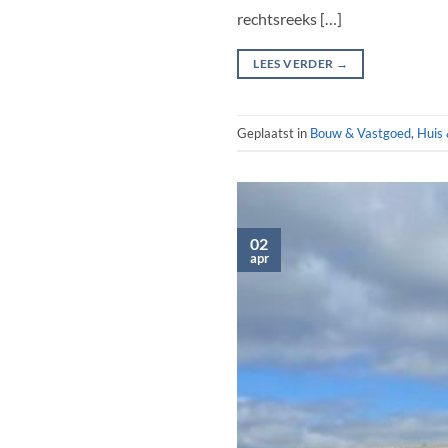
rechtsreeks […]
LEES VERDER
→
Geplaatst in
Bouw & Vastgoed
,
Huis 
02
apr