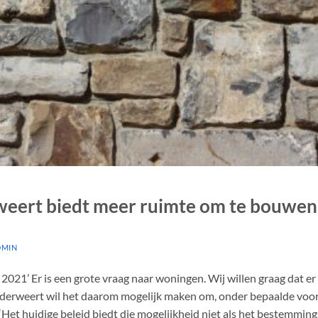
ert biedt meer ruimte om te bouwen
DMIN
2021’ Er is een grote vraag naar woningen. Wij willen graag dat er
rweert wil het daarom mogelijk maken om, onder bepaalde voor
et huidige beleid biedt die mogelijkheid niet als het bestemmi