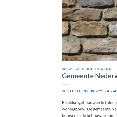
BOUW & VASTGOED
,
HUIS & TUIN
Gemeente Nederwe
GEPLAATST OP
30 JUNI 2021
DOOR
A
Beleidsregel ‘bouwen in tuinen 
woningbouw. De gemeente Nede
bouwen in de bebouwde kom. “H