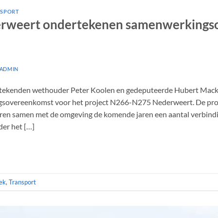
SPORT
derweert ondertekenen samenwerking
ADMIN
tekenden wethouder Peter Koolen en gedeputeerde Hubert Macku
gsovereenkomst voor het project N266-N275 Nederweert. De pro
en samen met de omgeving de komende jaren een aantal verbind
der het […]
iek
,
Transport