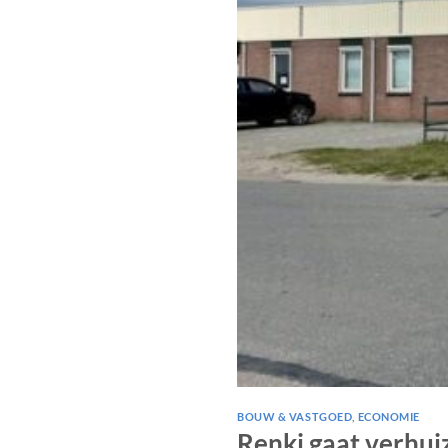
BOUW & VASTGOED
,
ECONOMIE
Renki gaat verhui