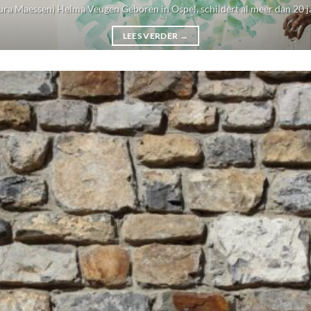
ura Maessen) Helma Veugen Geboren in Ospel, schildert al meer dan 20 jaar
LEES VERDER
→