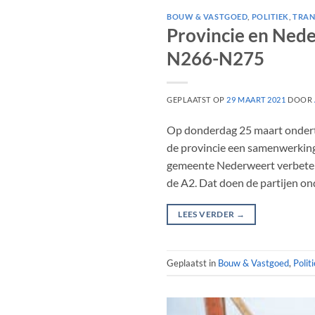
BOUW & VASTGOED
,
POLITIEK
,
TRAN
Provincie en Ne
N266-N275
GEPLAATST OP
29 MAART 2021
DOOR
Op donderdag 25 maart onder
de provincie een samenwerkin
gemeente Nederweert verbeter
de A2. Dat doen de partijen on
LEES VERDER
→
Geplaatst in
Bouw & Vastgoed
,
Polit