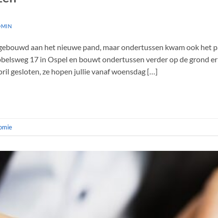
DMIN
k gebouwd aan het nieuwe pand, maar ondertussen kwam ook het pan
bbelsweg 17 in Ospel en bouwt ondertussen verder op de grond e
pril gesloten, ze hopen jullie vanaf woensdag […]
omie