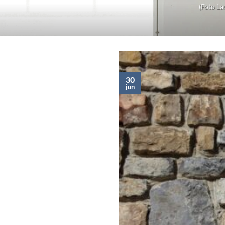
(Foto La
30
jun