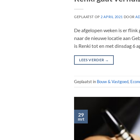
GEPLAATST OP
2 APRIL 2021
DOOR
A
De afgelopen weken is er flin
naar de nieuwe locatie aan Ge
is Renki tot en met dinsdag 6 a
LEES VERDER
→
Geplaatst in
Bouw & Vastgoed
,
Econ
29
mrt