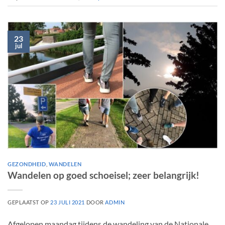
23
jul
GEZONDHEID
,
WANDELEN
Wandelen op goed schoeisel; zeer belangrijk!
GEPLAATST OP
23 JULI 2021
DOOR
ADMIN
Afgelopen maandag tijdens de wandeling van de Nationale